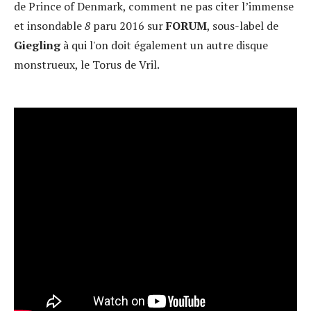
de Prince of Denmark, comment ne pas citer l’immense
et insondable
8
paru 2016 sur
FORUM
, sous-label de
Giegling
à qui l'on doit également un autre disque
monstrueux, le Torus de Vril.