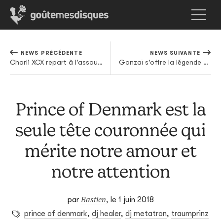
NEWS PRÉCÉDENTE
NEWS SUIVANTE
Charli XCX repart à l'assaut de nos playlists
Gonzaï s'offre la légende Terry Riley pour sa rentrée
Prince of Denmark est la
seule tête couronnée qui
mérite notre amour et
notre attention
Bastien
par
,
le 1 juin 2018
prince of denmark
,
dj healer
,
dj metatron
,
traumprinz