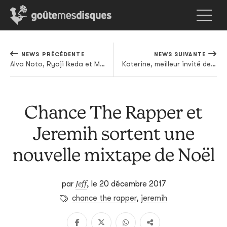
NEWS PRÉCÉDENTE
NEWS SUIVANTE
Alva Noto, Ryoji Ikeda et Mika Vainio réunis par-delà la mort
Katerine, meilleur invité de Planète Rap en 2017
Chance The Rapper et
Jeremih sortent une
nouvelle mixtape de Noël
Jeff
par
,
le 20 décembre 2017
chance the rapper
,
jeremih