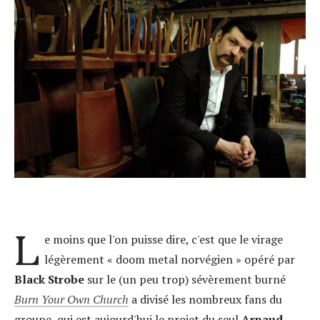
L
e moins que l'on puisse dire, c'est que le virage
légèrement « doom metal norvégien » opéré par
Black Strobe
sur le (un peu trop) sévèrement burné
Burn Your Own Church
a divisé les nombreux fans du
groupe, qui est aujourd'hui le projet du seul
Arnaud