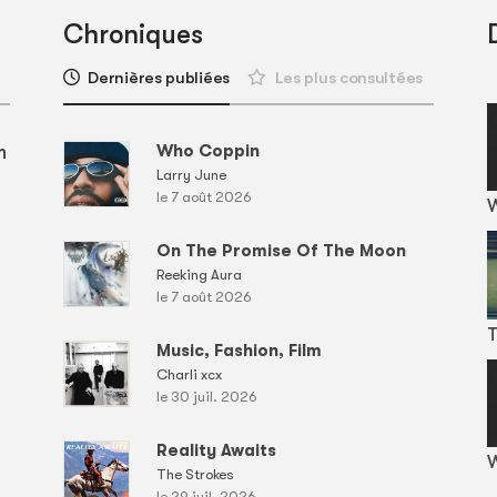
Chroniques
Dernières publiées
Les plus consultées
m
Who Coppin
Larry June
le 7 août 2026
On The Promise Of The Moon
Reeking Aura
le 7 août 2026
T
Music, Fashion, Film
Charli xcx
le 30 juil. 2026
Reality Awaits
W
The Strokes
le 29 juil. 2026