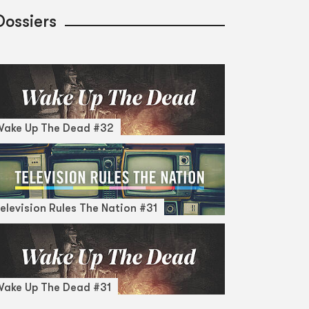
Dossiers
Wake Up The Dead #32
elevision Rules The Nation #31
ake Up The Dead #31