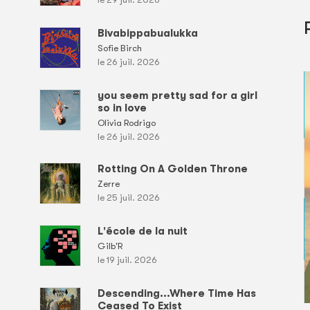
Bivabippabualukka
Sofie Birch
le 26 juil. 2026
you seem pretty sad for a girl
so in love
Olivia Rodrigo
le 26 juil. 2026
Rotting On A Golden Throne
Zerre
le 25 juil. 2026
L'école de la nuit
Gilb'R
le 19 juil. 2026
Descending...Where Time Has
Ceased To Exist