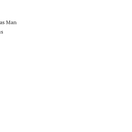
Was Man
us