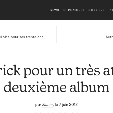
NEWS
CHRONIQUES
DOSSIERS
IN
elloise pour ses trente ans
Seth
rick pour un très 
deuxième album
Simon
par
,
le 7 juin 2012