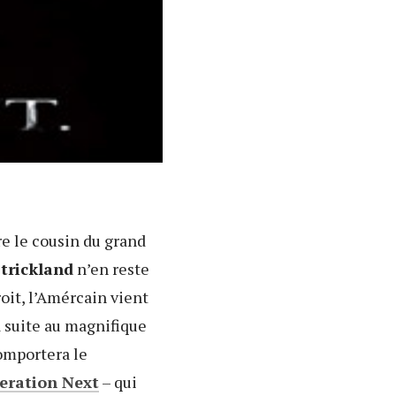
re le cousin du grand
trickland
n’en reste
oit, l’Amércain vient
a suite au magnifique
omportera le
eration Next
– qui