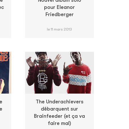
re
Nouvel album solo
ec
pour Eleanor
Friedberger
le 11 mars 2013
e
The Underachievers
e
débarquent sur
Brainfeeder (et ça va
faire mal)