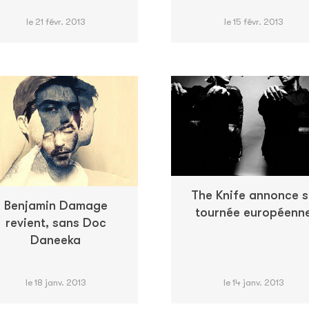
le 21 févr. 2013
le 15 févr. 2013
The Knife annonce 
Benjamin Damage
tournée européenn
revient, sans Doc
Daneeka
le 18 janv. 2013
le 14 janv. 2013