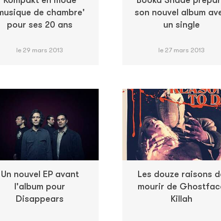
Kompakt en mode
Booka Shade prépa
musique de chambre'
son nouvel album av
pour ses 20 ans
un single
le 29 mars 2013
le 27 mars 2013
Un nouvel EP avant
Les douze raisons d
l'album pour
mourir de Ghostfac
Disappears
Killah