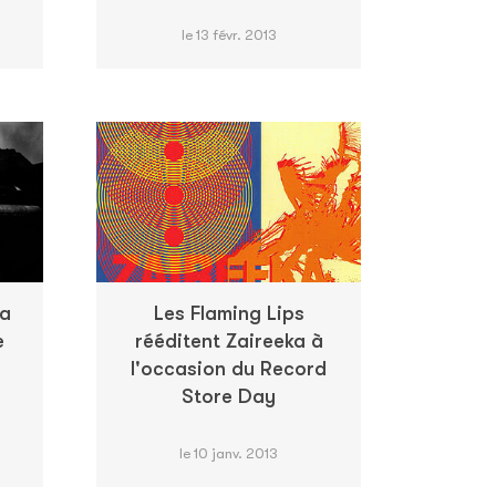
le 13 févr. 2013
sa
Les Flaming Lips
e
rééditent Zaireeka à
l'occasion du Record
Store Day
le 10 janv. 2013