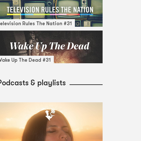
elevision Rules The Nation #31
ake Up The Dead #31
Podcasts & playlists