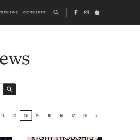
TERVIEWS
CONCERTS
news
11
12
13
14
15
16
17
18