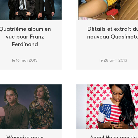
Quatrième album en
Détails et extrait d
vue pour Franz
nouveau Quasimot
Ferdinand
le 16 mai 2013
le 28 avril 2013
Wampire nous
Angel Haze annule