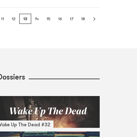
11
12
13
14
15
16
17
18
Dossiers
Wake Up The Dead #32