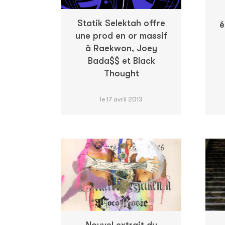
Statik Selektah offre
é
une prod en or massif
à Raekwon, Joey
Bada$$ et Black
Thought
le 17 avril 2013