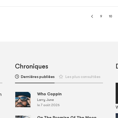
9
10
Chroniques
Dernières publiées
Les plus consultées
m
Who Coppin
Larry June
le 7 août 2026
On The Promise Of The Moon