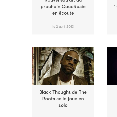
Nouvel extrait du
prochain CocoRosie
'
en écoute
le 2 avril 2013
Black Thought de The
Roots se la joue en
solo