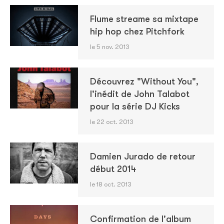
Flume streame sa mixtape
hip hop chez Pitchfork
le 5 nov. 2013
Découvrez "Without You",
l'inédit de John Talabot
pour la série DJ Kicks
le 22 oct. 2013
Damien Jurado de retour
début 2014
le 18 oct. 2013
Confirmation de l'album