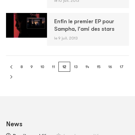
le 10 juil. 2013
Enfin le premier EP pour
Sampha, l'ami des stars
le 9 juil. 2013
8
9
10
11
12
13
14
15
16
17
News