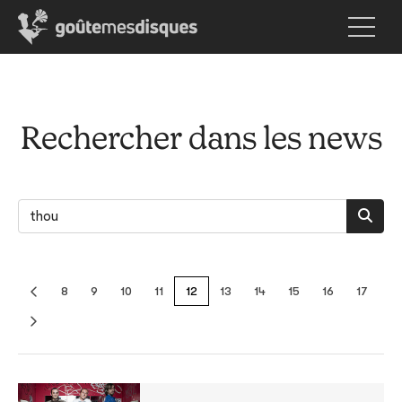
Rechercher dans les news
8
9
10
11
12
13
14
15
16
17