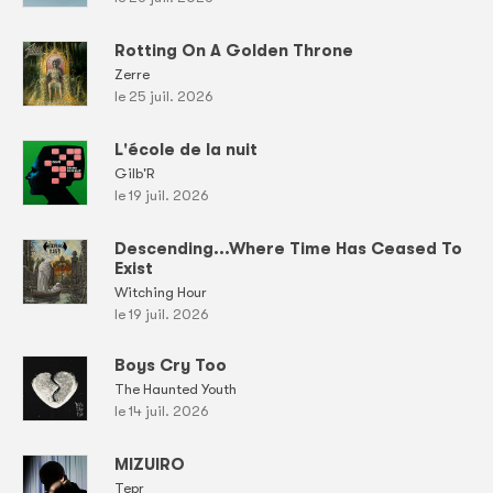
Rotting On A Golden Throne
Zerre
le 25 juil. 2026
L'école de la nuit
Gilb'R
le 19 juil. 2026
Descending...Where Time Has Ceased To
Exist
Witching Hour
le 19 juil. 2026
Boys Cry Too
The Haunted Youth
le 14 juil. 2026
MIZUIRO
Tepr