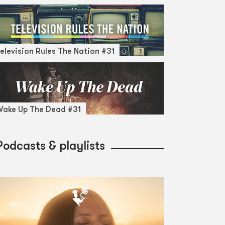
elevision Rules The Nation #31
ake Up The Dead #31
Podcasts & playlists