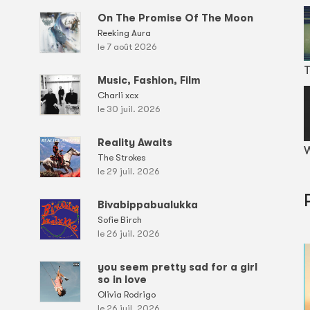
On The Promise Of The Moon
Reeking Aura
le 7 août 2026
T
Music, Fashion, Film
Charli xcx
le 30 juil. 2026
Reality Awaits
W
The Strokes
le 29 juil. 2026
Bivabippabualukka
Sofie Birch
le 26 juil. 2026
you seem pretty sad for a girl
so in love
Olivia Rodrigo
le 26 juil. 2026