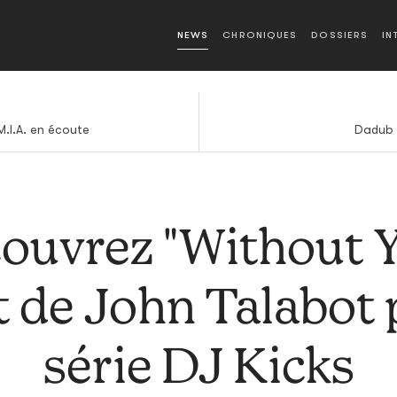
NEWS
CHRONIQUES
DOSSIERS
IN
.I.A. en écoute
Dadub 
ouvrez "Without Y
it de John Talabot 
série DJ Kicks