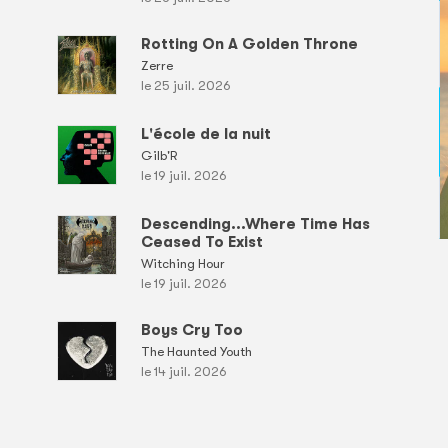
Rotting On A Golden Throne
Zerre
le 25 juil. 2026
L'école de la nuit
Gilb'R
le 19 juil. 2026
Descending...Where Time Has
Ceased To Exist
Witching Hour
le 19 juil. 2026
Boys Cry Too
The Haunted Youth
le 14 juil. 2026