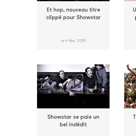
Et hop, nouveau titre
U
clippé pour Showstar
le 4 févr. 2015
Showstar se paie un
T
bel indédit