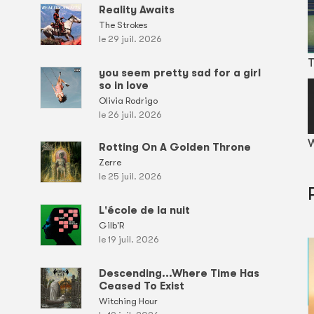
Reality Awaits
The Strokes
le 29 juil. 2026
T
you seem pretty sad for a girl
so in love
Olivia Rodrigo
le 26 juil. 2026
W
Rotting On A Golden Throne
Zerre
le 25 juil. 2026
L'école de la nuit
Gilb'R
le 19 juil. 2026
Descending...Where Time Has
Ceased To Exist
Witching Hour