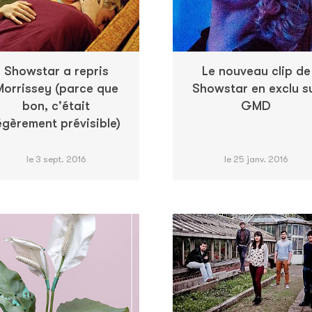
Showstar a repris
Le nouveau clip de
Morrissey (parce que
Showstar en exclu s
bon, c'était
GMD
égèrement prévisible)
le 3 sept. 2016
le 25 janv. 2016