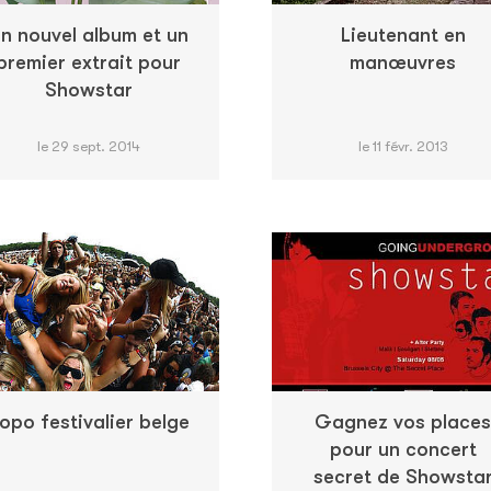
n nouvel album et un
Lieutenant en
premier extrait pour
manœuvres
Showstar
le 29 sept. 2014
le 11 févr. 2013
opo festivalier belge
Gagnez vos places
pour un concert
secret de Showsta