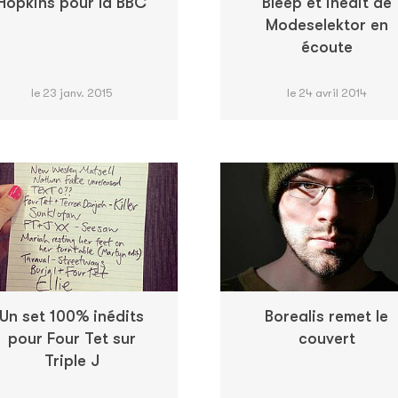
Hopkins pour la BBC
Bleep et inédit de
Modeselektor en
écoute
le 23 janv. 2015
le 24 avril 2014
Un set 100% inédits
Borealis remet le
pour Four Tet sur
couvert
Triple J