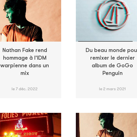
Nathan Fake rend
Du beau monde pou
hommage à l'IDM
remixer le dernier
warpienne dans un
album de GoGo
mix
Penguin
le 7 déc. 2022
le 2 mars 2021