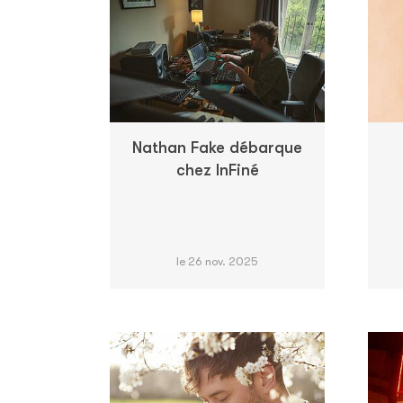
Nathan Fake débarque
chez InFiné
le 26 nov. 2025