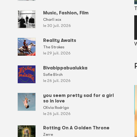
T
Music, Fashion, Film
Charli xcx
le 30 juil. 2026
Reality Awaits
W
The Strokes
le 29 juil. 2026
Bivabippabualukka
Sofie Birch
le 26 juil. 2026
you seem pretty sad for a girl
so in love
Olivia Rodrigo
le 26 juil. 2026
Rotting On A Golden Throne
Zerre