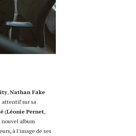
ity
,
Nathan Fake
attentif sur sa
né
(
Léonie Pernet
,
on nouvel album
urs, à l'image de ses