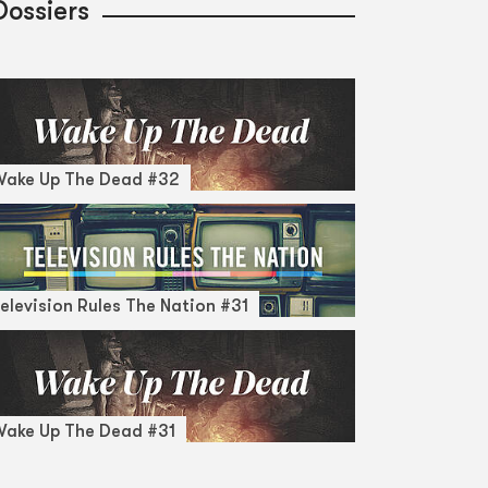
Dossiers
Wake Up The Dead #32
elevision Rules The Nation #31
ake Up The Dead #31