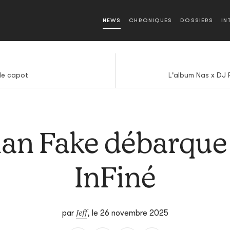
NEWS
CHRONIQUES
DOSSIERS
IN
le capot
L'album Nas x DJ 
an Fake débarque
InFiné
Jeff
par
,
le 26 novembre 2025