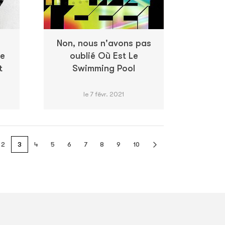
Non, nous n'avons pas
te
oublié Où Est Le
t
Swimming Pool
le 7 févr. 2021
2
3
4
5
6
7
8
9
10