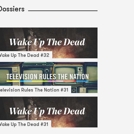
Dossiers
Wake Up The Dead #32
elevision Rules The Nation #31
ake Up The Dead #31