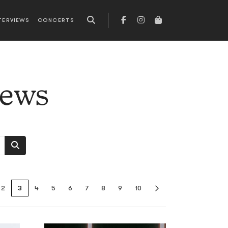
TERVIEWS
CONCERTS
news
2
3
4
5
6
7
8
9
10