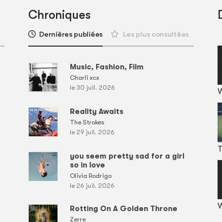
Chroniques
Dernières publiées
Les plus consultées
Music, Fashion, Film
Charli xcx
le 30 juil. 2026
Reality Awaits
The Strokes
le 29 juil. 2026
T
you seem pretty sad for a girl
so in love
Olivia Rodrigo
le 26 juil. 2026
W
Rotting On A Golden Throne
Zerre