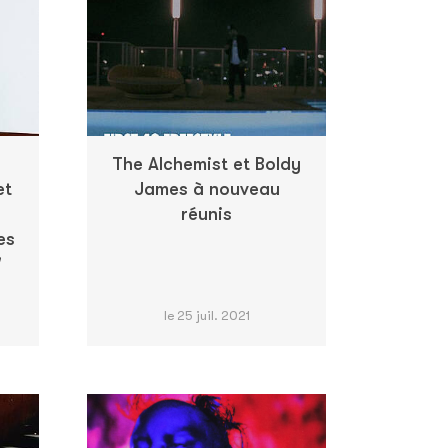
The Alchemist et Boldy
et
James à nouveau
réunis
es
"
le 25 juil. 2021