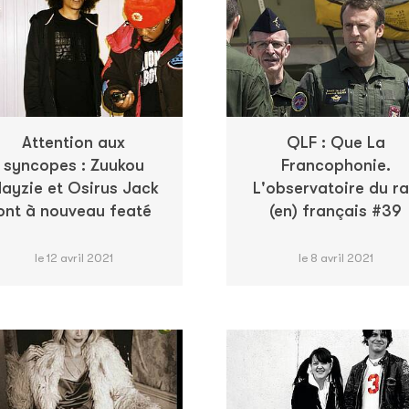
Attention aux
QLF : Que La
syncopes : Zuukou
Francophonie.
ayzie et Osirus Jack
L'observatoire du r
ont à nouveau featé
(en) français #39
le 12 avril 2021
le 8 avril 2021