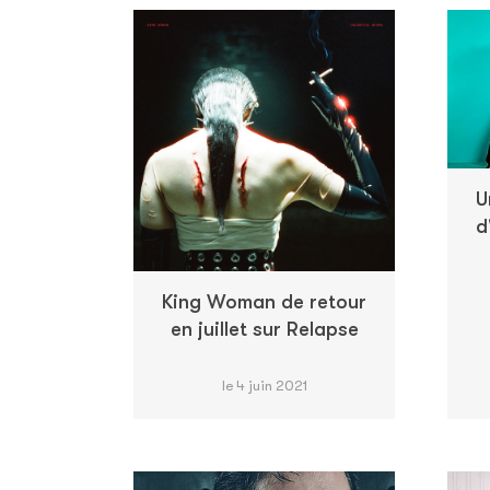
U
d
King Woman de retour
en juillet sur Relapse
le 4 juin 2021