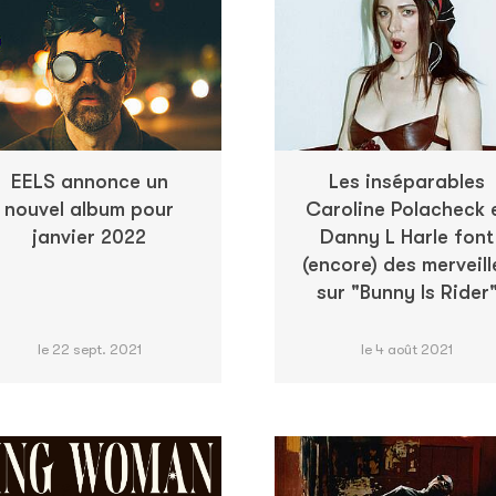
EELS annonce un
Les inséparables
nouvel album pour
Caroline Polacheck 
janvier 2022
Danny L Harle font
(encore) des merveill
sur "Bunny Is Rider
le 22 sept. 2021
le 4 août 2021