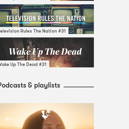
elevision Rules The Nation #31
ake Up The Dead #31
Podcasts & playlists