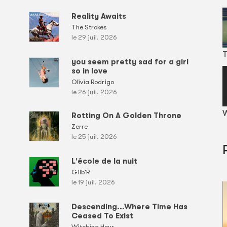
Reality Awaits
The Strokes
le 29 juil. 2026
T
you seem pretty sad for a girl
so in love
Olivia Rodrigo
le 26 juil. 2026
W
Rotting On A Golden Throne
Zerre
le 25 juil. 2026
L'école de la nuit
Gilb'R
le 19 juil. 2026
Descending...Where Time Has
Ceased To Exist
Witching Hour