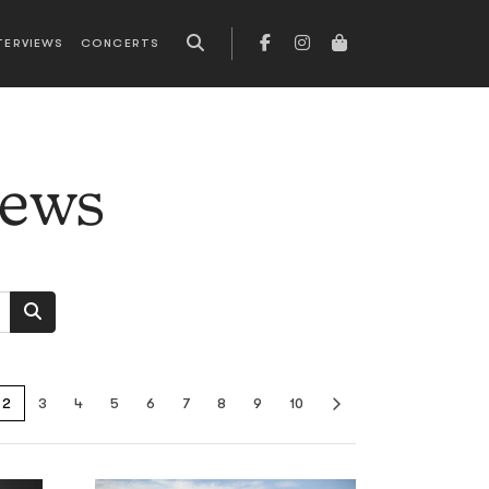
TERVIEWS
CONCERTS
news
2
3
4
5
6
7
8
9
10