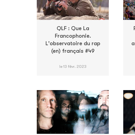
QLF : Que La
Francophonie.
L'observatoire du rap
a
(en) français #49
le 13 févr. 2023