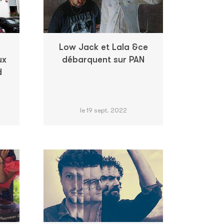
Low Jack et Lala &ce
ux
débarquent sur PAN
d
le 19 sept. 2022