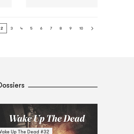
2
3
4
5
6
7
8
9
10
Dossiers
Wake Up The Dead #32