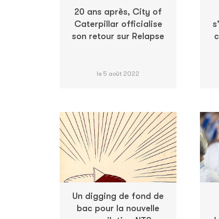
20 ans après, City of
Caterpillar officialise
s
son retour sur Relapse
c
le 5 août 2022
Un digging de fond de
bac pour la nouvelle