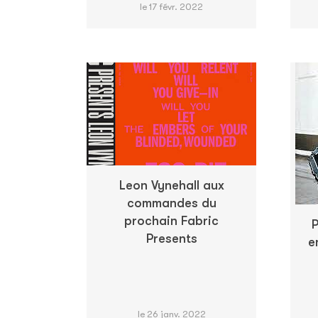
le 17 févr. 2022
Leon Vynehall aux
commandes du
prochain Fabric
P
Presents
e
le 26 janv. 2022