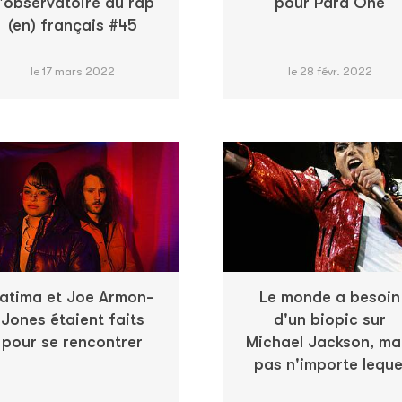
'observatoire du rap
pour Para One
(en) français #45
le 17 mars 2022
le 28 févr. 2022
atima et Joe Armon-
Le monde a besoin
Jones étaient faits
d'un biopic sur
pour se rencontrer
Michael Jackson, ma
pas n'importe leque