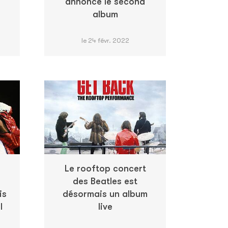
annonce le second
album
le 24 févr. 2022
Le rooftop concert
des Beatles est
is
désormais un album
l
live