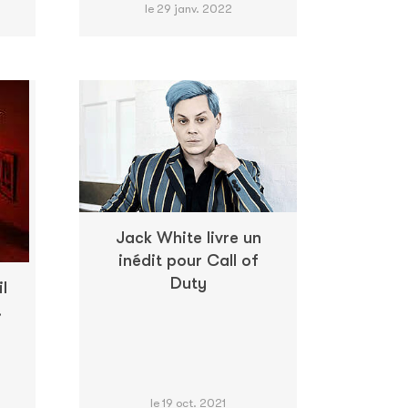
le 29 janv. 2022
Jack White livre un
inédit pour Call of
Duty
l
.
le 19 oct. 2021