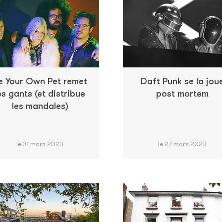
e Your Own Pet remet
Daft Punk se la jou
es gants (et distribue
post mortem
les mandales)
le 31 mars 2023
le 27 mars 2023