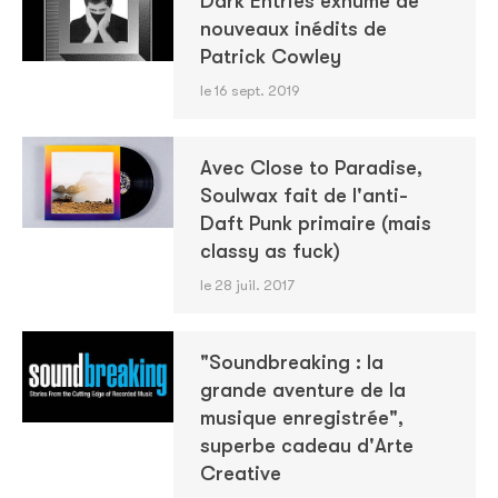
Dark Entries exhume de
nouveaux inédits de
Patrick Cowley
le 16 sept. 2019
Avec Close to Paradise,
Soulwax fait de l'anti-
Daft Punk primaire (mais
classy as fuck)
le 28 juil. 2017
"Soundbreaking : la
grande aventure de la
musique enregistrée",
superbe cadeau d'Arte
Creative