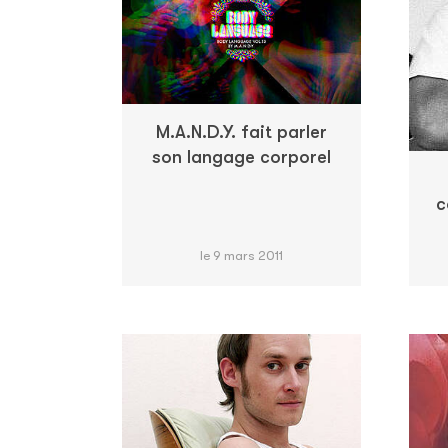
M.A.N.D.Y. fait parler
son langage corporel
c
le 9 mars 2011