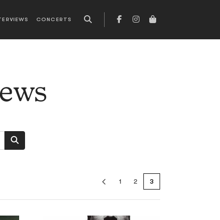
TERVIEWS
CONCERTS
news
1
2
3