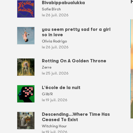
Bivabippabualukka
Sofie Birch
le 26 juil. 2026
you seem pretty sad for a girl
so in love
Olivia Rodrigo
le 26 juil. 2026
Rotting On A Golden Throne
Zerre
le 25 juil. 2026
L'école de la nuit
Gilb'R
le 19 juil. 2026
Descending...Where Time Has
Ceased To Exist
Witching Hour
le 19 juil. 2026