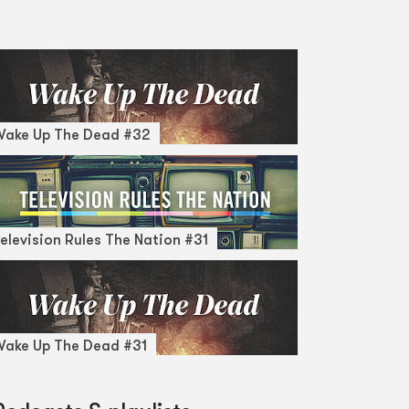
Wake Up The Dead #32
elevision Rules The Nation #31
ake Up The Dead #31