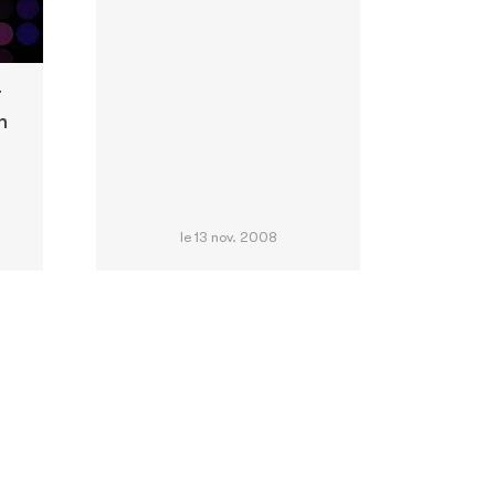
r
n
le 13 nov. 2008