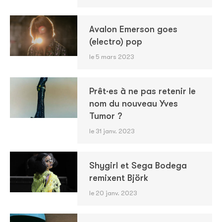
Avalon Emerson goes
(electro) pop
le 5 mars 2023
Prêt·es à ne pas retenir le
nom du nouveau Yves
Tumor ?
le 31 janv. 2023
Shygirl et Sega Bodega
remixent Björk
le 20 janv. 2023