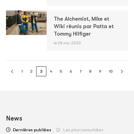
The Alchemist, Mike et
Wiki réunis par Patta et
Tommy Hilfiger
le 28 nov. 2022
1
2
3
4
5
6
7
8
9
10
News
Dernières publiées
Les plus consultées