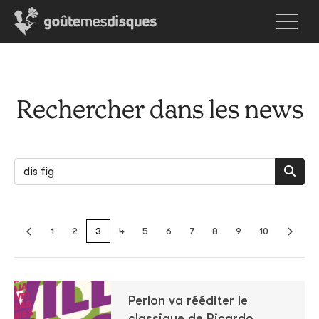
Rechercher dans les news
1
2
3
4
5
6
7
8
9
10
Perlon va rééditer le
classique de Ricardo