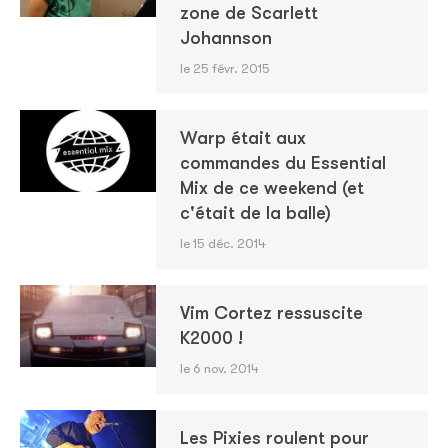
zone de Scarlett
Johannson
le 25 févr. 2015
Warp était aux
commandes du Essential
Mix de ce weekend (et
c'était de la balle)
le 15 déc. 2014
Vim Cortez ressuscite
K2000 !
le 6 nov. 2014
Les Pixies roulent pour