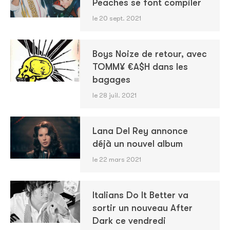
Peaches se font compiler
le 20 sept. 2021
Boys Noize de retour, avec
TOMM¥ €A$H dans les
bagages
le 28 juil. 2021
Lana Del Rey annonce
déjà un nouvel album
le 22 mars 2021
Italians Do It Better va
sortir un nouveau After
Dark ce vendredi