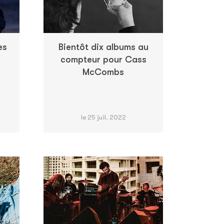
es
Bientôt dix albums au
compteur pour Cass
McCombs
le 25 juil. 2022