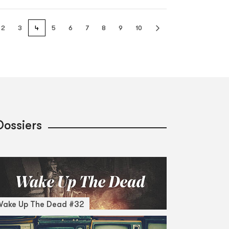
2
3
4
5
6
7
8
9
10
Dossiers
Wake Up The Dead #32