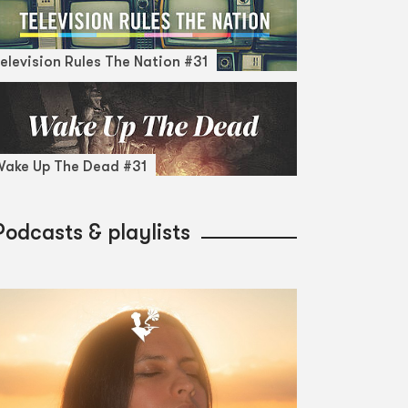
elevision Rules The Nation #31
ake Up The Dead #31
Podcasts & playlists