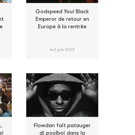
Godspeed You! Black
nt
Emperor de retour en
le
Europe à la rentrée
le 2 juin 2022
,
Flowdan fait patauger
si
dj poolboi dans la