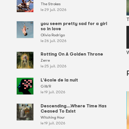
The Strokes
le 29 juil. 2026
T
you seem pretty sad for a girl
so in love
Olivia Rodrigo
le 26 juil. 2026
W
Rotting On A Golden Throne
Zerre
le 25 juil. 2026
L'école de la nuit
Gilb'R
le 19 juil. 2026
Descending...Where Time Has
Ceased To Exist
Witching Hour
le 19 juil. 2026