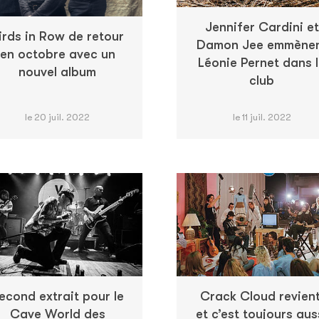
Jennifer Cardini et
irds in Row de retour
Damon Jee emmène
en octobre avec un
Léonie Pernet dans 
nouvel album
club
le 20 juil. 2022
le 11 juil. 2022
econd extrait pour le
Crack Cloud revient
Cave World des
et c’est toujours aus