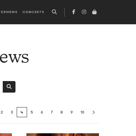
TERVIEWS
CONCERTS
news
2
3
4
5
6
7
8
9
10