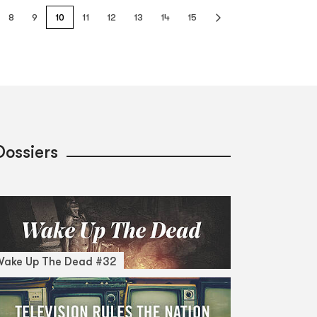
8
9
10
11
12
13
14
15
Dossiers
Wake Up The Dead #32