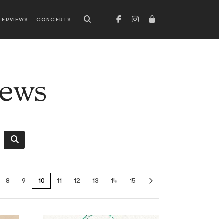
TERVIEWS
CONCERTS
news
8
9
10
11
12
13
14
15