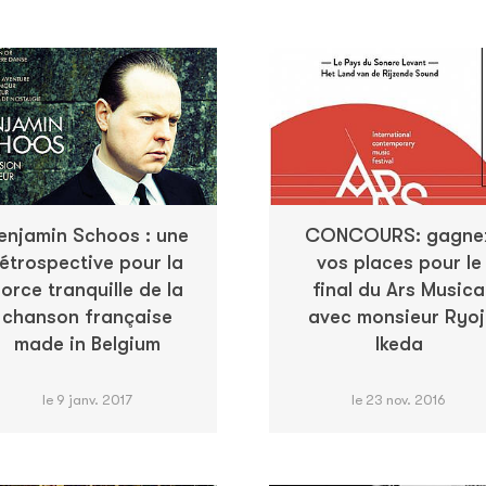
enjamin Schoos : une
CONCOURS: gagne
rétrospective pour la
vos places pour le
force tranquille de la
final du Ars Musica
chanson française
avec monsieur Ryoj
made in Belgium
Ikeda
le 9 janv. 2017
le 23 nov. 2016