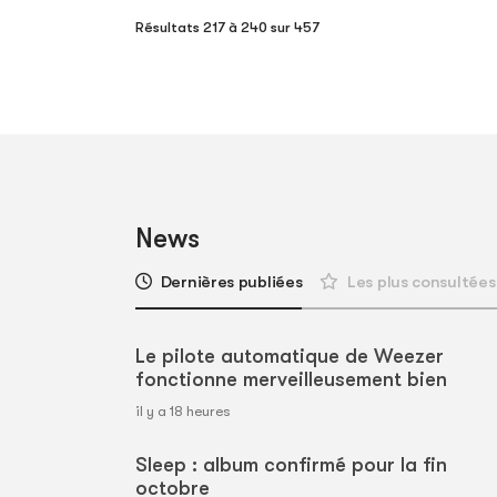
Résultats 217 à 240 sur 457
News
Dernières publiées
Les plus consultées
Le pilote automatique de Weezer
fonctionne merveilleusement bien
il y a 18 heures
Sleep : album confirmé pour la fin
octobre