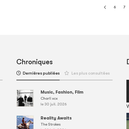
6
7
Chroniques
Dernières publiées
Les plus consultées
Music, Fashion, Film
Charli xcx
le 30 juil. 2026
Reality Awaits
The Strokes