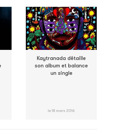
Kaytranada détaille
e
son album et balance
un single
le 18 mars 2016