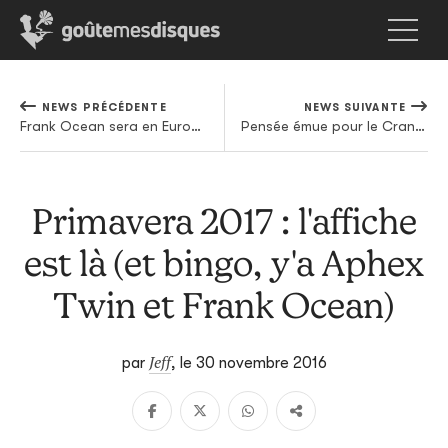
NEWS PRÉCÉDENTE
NEWS SUIVANTE
Frank Ocean sera en Europe cet été
Pensée émue pour le Crane Wife des Decemberists avec cette version alternative de "Yankee Bayonet (I Will Be Home Then)"
Primavera 2017 : l'affiche
est là (et bingo, y'a Aphex
Twin et Frank Ocean)
Jeff
par
,
le 30 novembre 2016