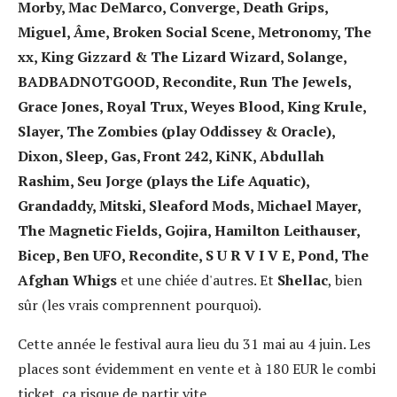
Morby, Mac DeMarco, Converge, Death Grips,
Miguel, Âme, Broken Social Scene, Metronomy, The
xx, King Gizzard & The Lizard Wizard, Solange,
BADBADNOTGOOD, Recondite, Run The Jewels,
Grace Jones, Royal Trux, Weyes Blood, King Krule,
Slayer, The Zombies (play Oddissey & Oracle),
Dixon, Sleep, Gas, Front 242, KiNK, Abdullah
Rashim, Seu Jorge (plays the Life Aquatic),
Grandaddy, Mitski, Sleaford Mods, Michael Mayer,
The Magnetic Fields, Gojira, Hamilton Leithauser,
Bicep, Ben UFO, Recondite, S U R V I V E, Pond, The
Afghan Whigs
et une chiée d'autres. Et
Shellac
, bien
sûr (les vrais comprennent pourquoi).
Cette année le festival aura lieu du 31 mai au 4 juin. Les
places sont évidemment en vente et à 180 EUR le combi
ticket, ça risque de partir vite.