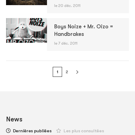
le 20 déc. 2011
Boys Noize + Mr. Oizo =
Handbrakes
le 7 déc. 2011
1
2
News
Dernières publiées
Les plus consultées