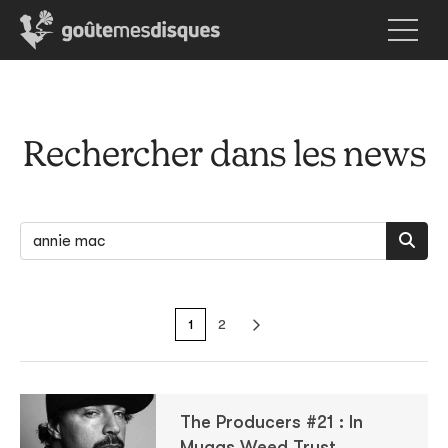
Rechercher dans les news
1
2
The Producers #21 : In
Muggs Weed Trust