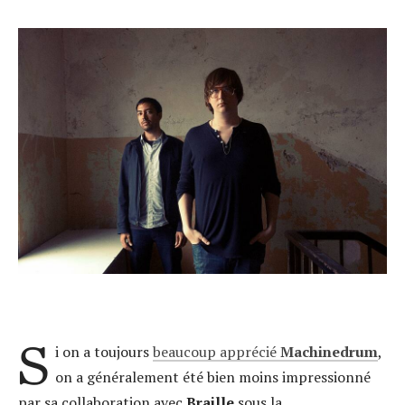
S
i on a toujours
beaucoup apprécié
Machinedrum
,
on a généralement été bien moins impressionné
par sa collaboration avec
Braille
sous la