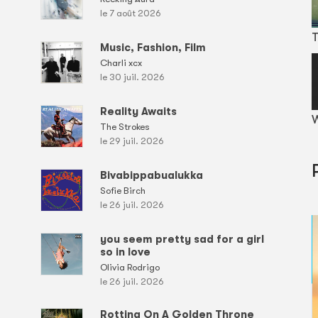
le 7 août 2026
T
Music, Fashion, Film
Charli xcx
le 30 juil. 2026
Reality Awaits
W
The Strokes
le 29 juil. 2026
Bivabippabualukka
Sofie Birch
le 26 juil. 2026
you seem pretty sad for a girl
so in love
Olivia Rodrigo
le 26 juil. 2026
Rotting On A Golden Throne