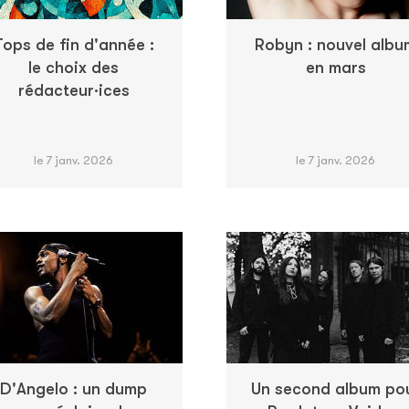
Tops de fin d'année :
Robyn : nouvel albu
le choix des
en mars
rédacteur·ices
le 7 janv. 2026
le 7 janv. 2026
D'Angelo : un dump
Un second album po