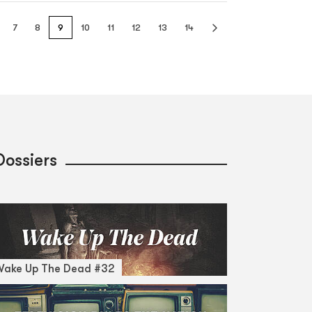
7
8
9
10
11
12
13
14
Dossiers
Wake Up The Dead #32