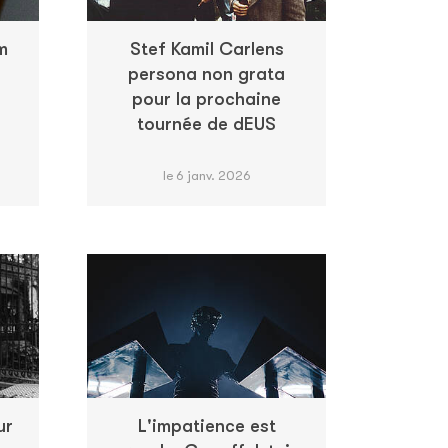
m
Stef Kamil Carlens
persona non grata
pour la prochaine
tournée de dEUS
le 6 janv. 2026
ur
L'impatience est