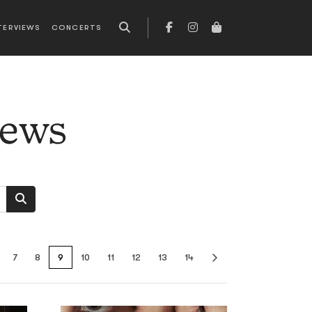
TERVIEWS
CONCERTS
news
7
8
9
10
11
12
13
14