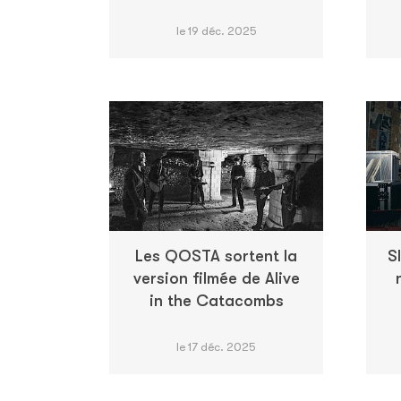
le 19 déc. 2025
Les QOSTA sortent la
S
version filmée de Alive
in the Catacombs
le 17 déc. 2025