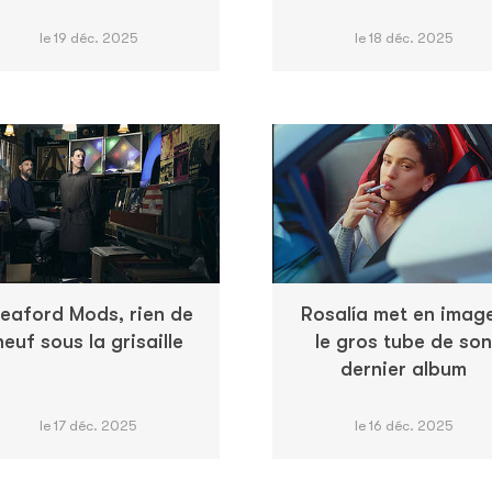
le 19 déc. 2025
le 18 déc. 2025
leaford Mods, rien de
Rosalía met en imag
neuf sous la grisaille
le gros tube de son
dernier album
le 17 déc. 2025
le 16 déc. 2025