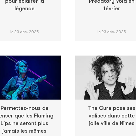
pour éclairer la
Predatory Void en
légende
février
le 23 déc. 2025
le 23 déc. 2025
Permettez-nous de
The Cure pose ses
enser que les Flaming
valises dans cette
Lips ne seront plus
jolie ville de Nîmes
jamais les mêmes