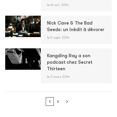
le 16 oct. 2014
Nick Cave & The Bad
Seeds: un inédit à dévorer
le 5 sept. 2014
Kangding Ray a son
podcast chez Secret
Thirteen
le 3 mars 2014
1
2