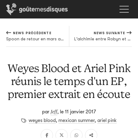
NEWS PRÉCÉDENTE
NEWS SUIVANTE
Spoon de retour en mars avec un nouvel album
L'alchimie entre Robyn et Mr. Tophat est totale sur leur nouvelle collaboration
Weyes Blood et Ariel Pink
réunis le temps d'un EP,
premier extrait en écoute
Jeff
par
,
le 11 janvier 2017
weyes blood
,
mexican summer
,
ariel pink