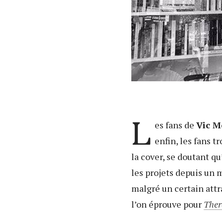
L
es fans de
Vic M
enfin, les fans t
la cover, se doutant q
les projets depuis un m
malgré un certain attra
l’on éprouve pour
Ther