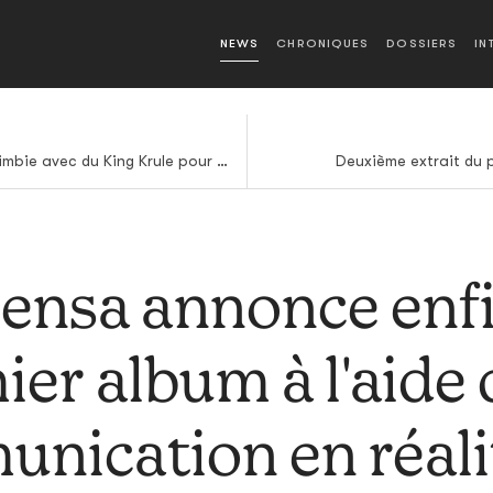
NEWS
CHRONIQUES
DOSSIERS
IN
Nouvel album pour Mount Kimbie avec du King Krule pour l'annoncer
Deuxième extrait du 
ensa annonce enf
er album à l'aide
nication en réali