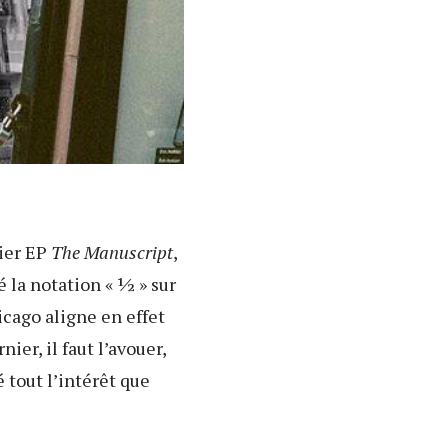
ier EP
The Manuscript
,
 la notation « ½ » sur
icago aligne en effet
er, il faut l’avouer,
é tout l’intérêt que