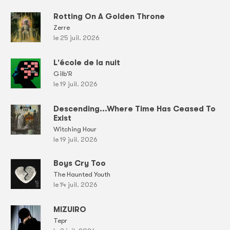
Rotting On A Golden Throne
Zerre
le 25 juil. 2026
L'école de la nuit
Gilb'R
le 19 juil. 2026
Descending...Where Time Has Ceased To
Exist
Witching Hour
le 19 juil. 2026
Boys Cry Too
The Haunted Youth
le 14 juil. 2026
MIZUIRO
Tepr