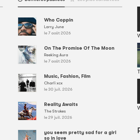
Who Coppin
Larry June
le 7 août 2026
On The Promise Of The Moon
Reeking Aura
le 7 août 2026
T
Music, Fashion, Film
Charli xcx
le 30 juil. 2026
Reality Awaits
W
The Strokes
le 29 juil. 2026
you seem pretty sad for a girl
so in love