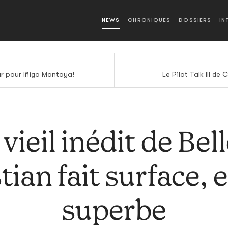
NEWS
CHRONIQUES
DOSSIERS
IN
ur pour Iñigo Montoya!
Le Pilot Talk III de
vieil inédit de Bel
ian fait surface, et
superbe