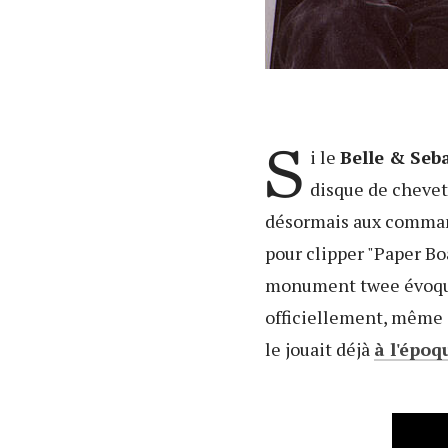
S
i le
Belle & Seb
disque de chevet
désormais aux comma
pour clipper "Paper Bo
monument twee évoqué p
officiellement, même s
le jouait déjà
à l'époq