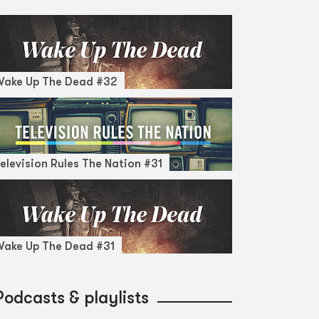
Wake Up The Dead #32
elevision Rules The Nation #31
ake Up The Dead #31
Podcasts & playlists