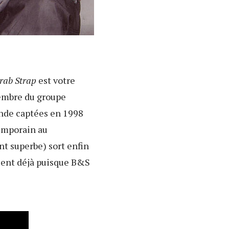
rab Strap
est votre
membre du groupe
ande captées en 1998
emporain au
nt superbe) sort enfin
ssent déjà puisque B&S