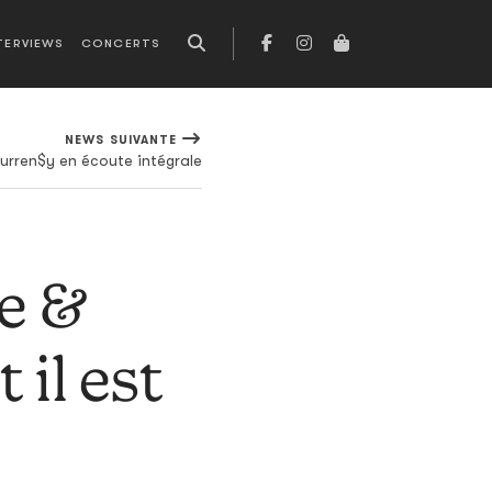
TERVIEWS
CONCERTS
NEWS SUIVANTE
 Curren$y en écoute intégrale
le &
 il est