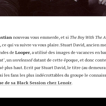
astian
nouveau vous emmerde, et si
The Boy With The A
, ce qui va suivre va vous plaire. Stuart David, ancien 
ndes de
Looper
, a utilisé des images de vacances en b
at", un
unreleased
datant de cette époque, et donc cont
lus haut. Ecrit par Stuart David, le titre (au demeura
i les fans les plus indécrottables du groupe le connai
ue de sa Black Session chez Lenoir
.