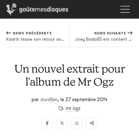
NEWS PRÉCÉDENTE
NEWS SUIVANTE
Kaaris tease son retour avec un titre gratuit
Joey Bada$$ est content d'avoir bouclé son album et en partage un extrait
Un nouvel extrait pour
l'album de Mr Ogz
Aurélien
par
,
le 27 septembre 2014
mr ogz