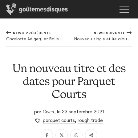
NEWS PRÉCÉDENTE
NEWS SUIVANTE
Charlotte Adigery et Bolis Pupul officialisent leur union sur "Thank You"
Nouveau single et 4e album pour Alt-J
Un nouveau titre et des
dates pour Parquet
Courts
Gwen
par
,
le 23 septembre 2021
parquet courts
,
rough trade