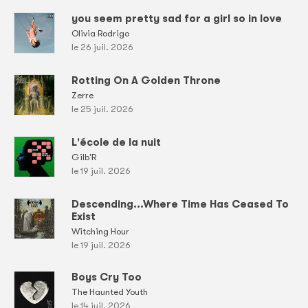
you seem pretty sad for a girl so in love
Olivia Rodrigo
le 26 juil. 2026
Rotting On A Golden Throne
Zerre
le 25 juil. 2026
L'école de la nuit
Gilb'R
le 19 juil. 2026
Descending...Where Time Has Ceased To
Exist
Witching Hour
le 19 juil. 2026
Boys Cry Too
The Haunted Youth
le 14 juil. 2026