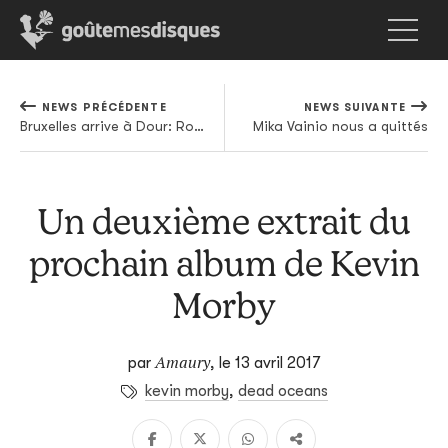
NEWS PRÉCÉDENTE
NEWS SUIVANTE
Bruxelles arrive à Dour: Roméo Elvis, Caballero et JeanJass reçoivent les clés de la Last Arena le temps d'un soir
Mika Vainio nous a quittés
Un deuxième extrait du
prochain album de Kevin
Morby
Amaury
par
,
le 13 avril 2017
kevin morby
,
dead oceans