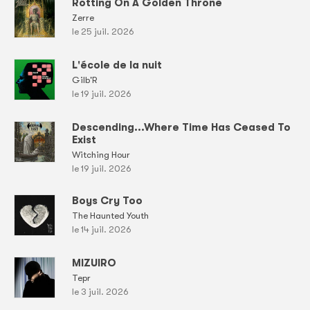
Rotting On A Golden Throne
Zerre
le 25 juil. 2026
L'école de la nuit
Gilb'R
le 19 juil. 2026
Descending...Where Time Has Ceased To
Exist
Witching Hour
le 19 juil. 2026
Boys Cry Too
The Haunted Youth
le 14 juil. 2026
MIZUIRO
Tepr
le 3 juil. 2026