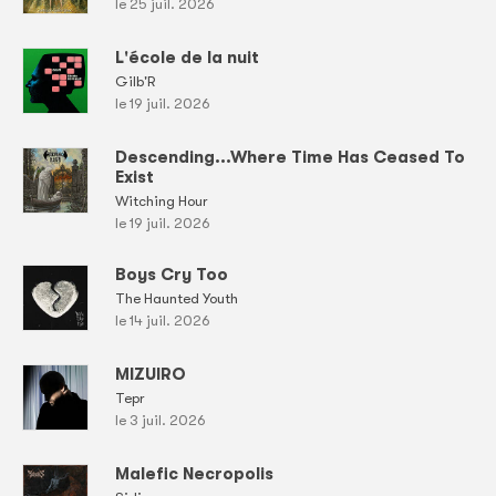
le 25 juil. 2026
L'école de la nuit
Gilb'R
le 19 juil. 2026
Descending...Where Time Has Ceased To
Exist
Witching Hour
le 19 juil. 2026
Boys Cry Too
The Haunted Youth
le 14 juil. 2026
MIZUIRO
Tepr
le 3 juil. 2026
Malefic Necropolis