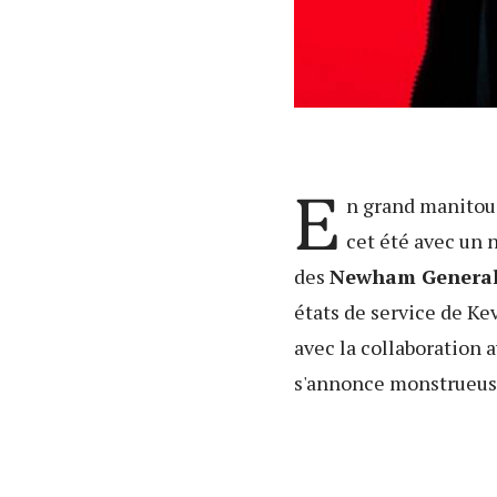
E
n grand manitou 
cet été avec un 
des
Newham General
états de service de Kev
avec la collaboration a
s'annonce monstrueuse,