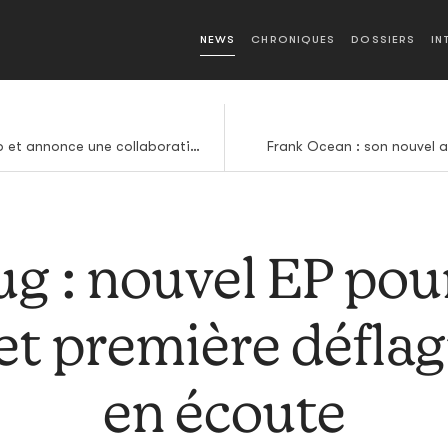
NEWS
CHRONIQUES
DOSSIERS
IN
Zomby revient sur Hyperdub et annonce une collaboration avec Burial
Frank Ocean : son nouvel al
g : nouvel EP pou
et première déflag
en écoute