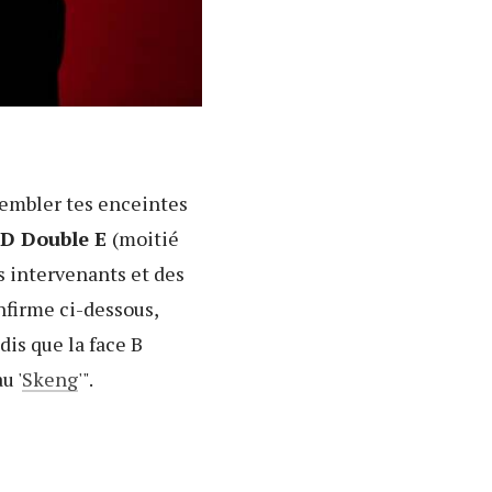
trembler tes enceintes
D Double E
(moitié
es intervenants et des
onfirme ci-dessous,
dis que la face B
u '
Skeng
'".