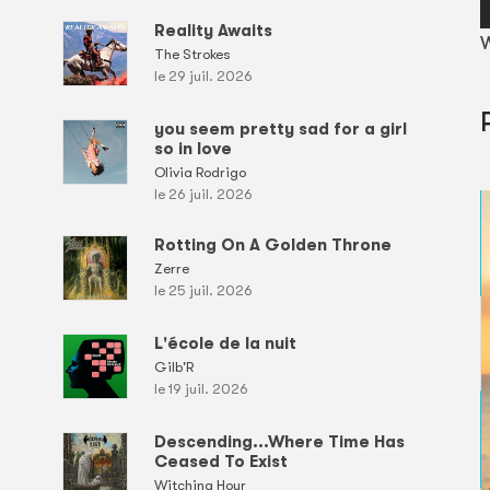
Reality Awaits
W
The Strokes
le 29 juil. 2026
you seem pretty sad for a girl
so in love
Olivia Rodrigo
le 26 juil. 2026
Rotting On A Golden Throne
Zerre
le 25 juil. 2026
L'école de la nuit
Gilb'R
le 19 juil. 2026
Descending...Where Time Has
Ceased To Exist
Witching Hour