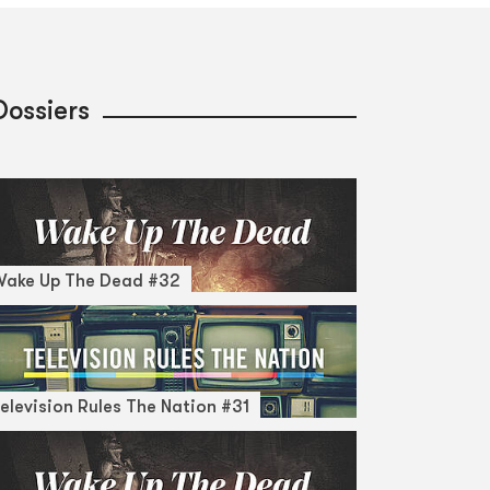
Dossiers
Wake Up The Dead #32
elevision Rules The Nation #31