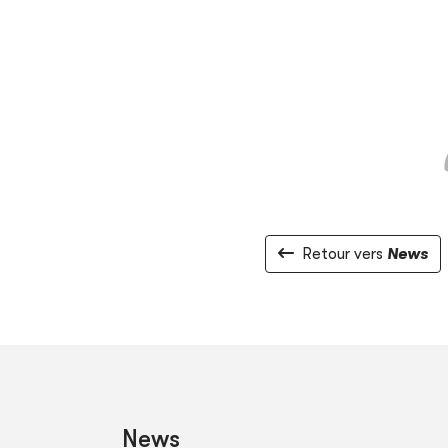
Retour vers
News
News