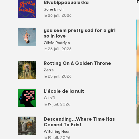
Bivabippabualukka
Sofie Birch
le 26 juil. 2026
you seem pretty sad for a girl
so in love
Olivia Rodrigo
le 26 juil. 2026
Rotting On A Golden Throne
Zerre
le 25 juil. 2026
L'école de la nuit
Gilb'R
le 19 juil. 2026
Descending...Where Time Has
Ceased To Exist
Witching Hour
le 19 juil. 2026