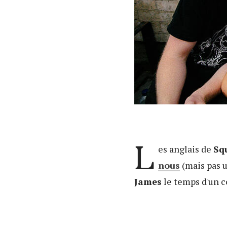
L
es anglais de
Sq
nous
(mais pas 
James
le temps d'un c