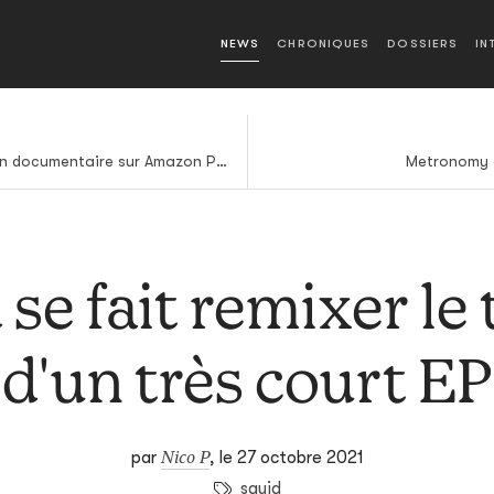
NEWS
CHRONIQUES
DOSSIERS
IN
Kid Cudi va avoir droit à son documentaire sur Amazon Prime
Metronomy e
 se fait remixer le
d'un très court EP
Nico P
par
,
le 27 octobre 2021
squid