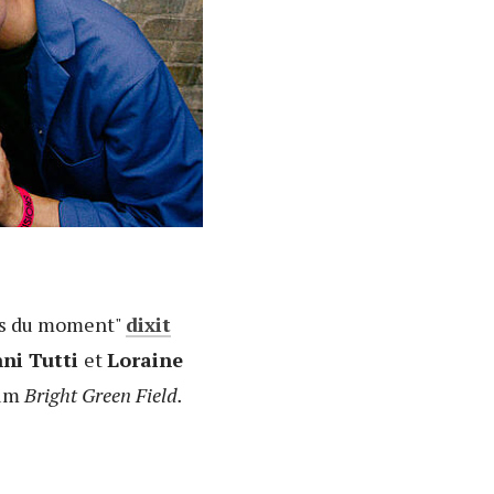
nts du moment"
dixit
ni Tutti
et
Loraine
bum
Bright Green Field.