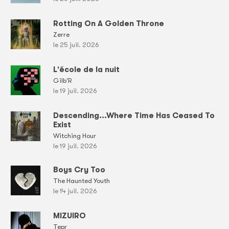
Rotting On A Golden Throne
Zerre
le 25 juil. 2026
L'école de la nuit
Gilb'R
le 19 juil. 2026
Descending...Where Time Has Ceased To
Exist
Witching Hour
le 19 juil. 2026
Boys Cry Too
The Haunted Youth
le 14 juil. 2026
MIZUIRO
Tepr