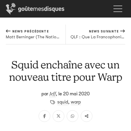
NEWS PRÉCÉDENTE
NEWS SUIVANTE
Matt Berninger (The National) a sorti le premier extrait de son album solo
QLF : Que La Francophonie. L'observatoire du rap (en) français #31
Squid enchaîne avec un
nouveau titre pour Warp
Jeff
par
,
le 20 mai 2020
squid
,
warp