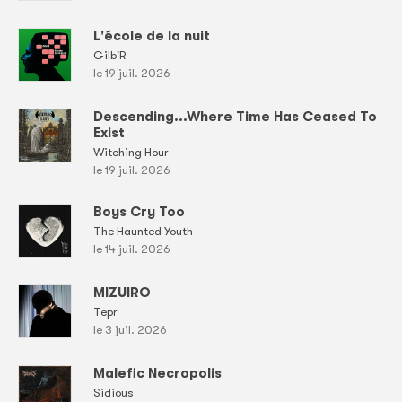
L'école de la nuit
Gilb'R
le 19 juil. 2026
Descending...Where Time Has Ceased To
Exist
Witching Hour
le 19 juil. 2026
Boys Cry Too
The Haunted Youth
le 14 juil. 2026
MIZUIRO
Tepr
le 3 juil. 2026
Malefic Necropolis
Sidious