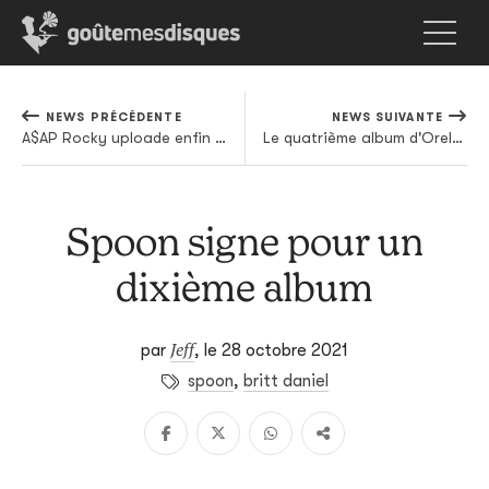
NEWS PRÉCÉDENTE
NEWS SUIVANTE
A$AP Rocky uploade enfin LIVE.LOVE.A$AP sur les services de streaming
Le quatrième album d'Orelsan, c'est pour novembre
Spoon signe pour un
dixième album
Jeff
par
,
le 28 octobre 2021
spoon
,
britt daniel