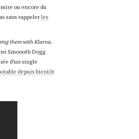
emire ou encore du
as sans rappeler
les
ping them with Klarna.
nsi Smoooth Dogg.
née d’un single
potable depuis bientôt