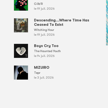
Gilb'R
le 19 juil. 2026
Descending...Where Time Has
Ceased To Exist
Witching Hour
le 19 juil. 2026
Boys Cry Too
The Haunted Youth
le 14 juil. 2026
MIZUIRO
Tepr
le 3 juil. 2026