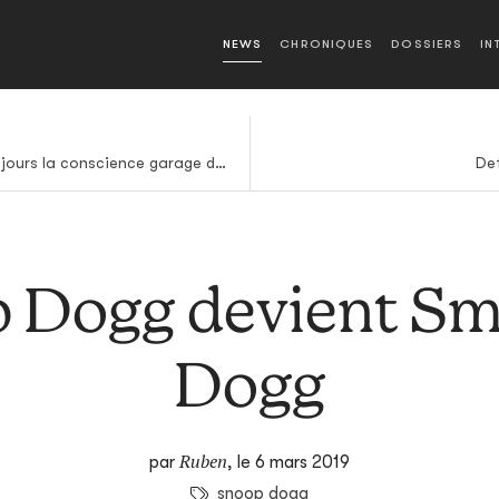
NEWS
CHRONIQUES
DOSSIERS
IN
Les Mystery Lights sont toujours la conscience garage de Daptone
Def
 Dogg devient S
Dogg
Ruben
par
,
le 6 mars 2019
snoop dogg