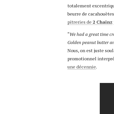
totalement excentriq
beurre de cacahouètes 
pitreries de
2 Chainz
“
We had a great time cr
Golden peanut butter an
Nous, on est juste sou
promotionnel interpr
une décennie
.