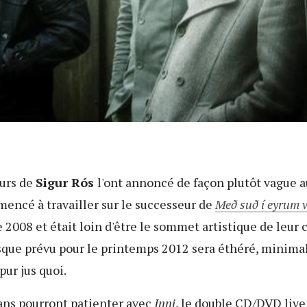
eurs de
Sigur Rós
l'ont annoncé de façon plutôt vague a
mencé à travailler sur le successeur de
Með suð í eyrum 
de 2008 et était loin d'être le sommet artistique de leur c
que prévu pour le printemps 2012 sera éthéré, minimal,
pur jus quoi.
 fans pourront patienter avec
Inni
, le double CD/DVD live