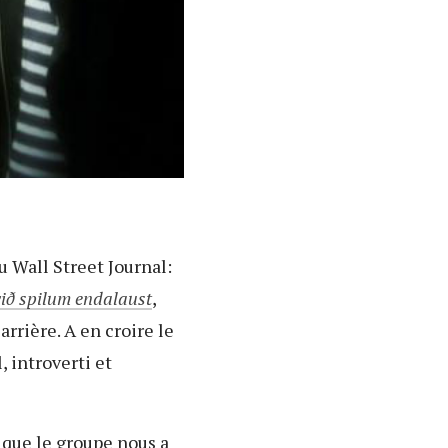
u Wall Street Journal:
við spilum endalaust
,
arrière. A en croire le
 introverti et
 que le groupe nous a