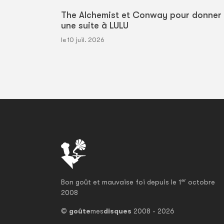
The Alchemist et Conway pour donner
une suite à LULU
le 10 juil. 2026
er
Bon goût et mauvaise foi depuis le 1
octobre
2008
©
goûte
mes
disques
2008 - 2026