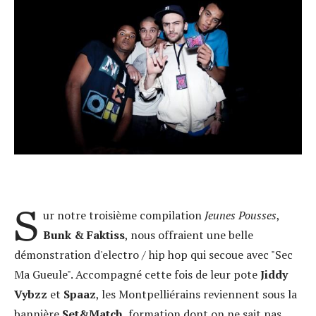
S
ur notre troisième compilation
Jeunes Pousses
,
Bunk & Faktiss
, nous offraient une belle
démonstration d'electro / hip hop qui secoue avec "Sec
Ma Gueule". Accompagné cette fois de leur pote
Jiddy
Vybzz
et
Spaaz
, les Montpelliérains reviennent sous la
bannière
Set&Match
, formation dont on ne sait pas