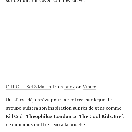
sur de bons rails avec son flow suave.
O'HIGH - Set&Match
from
bunk
on
Vimeo
.
Un EP est déjà prévu pour la rentrée, sur lequel le
groupe puisera son inspiration auprès de gens comme
Kid Cudi,
Theophilus London
ou
The Cool Kids
. Bref,
de quoi nous mettre l'eau à la bouche...