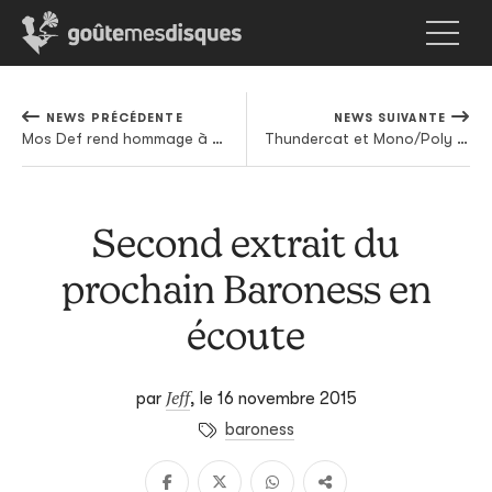
NEWS PRÉCÉDENTE
NEWS SUIVANTE
Mos Def rend hommage à Paris en musique
Thundercat et Mono/Poly publient un titre instrumental en hommage à Paris
Second extrait du
prochain Baroness en
écoute
Jeff
par
,
le 16 novembre 2015
baroness