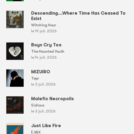
Descending...Where Time Has Ceased To
Exist
Witching Hour
le 19 juil. 2026
Boys Cry Too
The Haunted Youth
le 14 juil. 2026
MIZUIRO
Tepr
le 3 juil. 2026
Malefic Necropolis
Sidious
le 3 juil. 2026
Just Like Fire
E.VAX