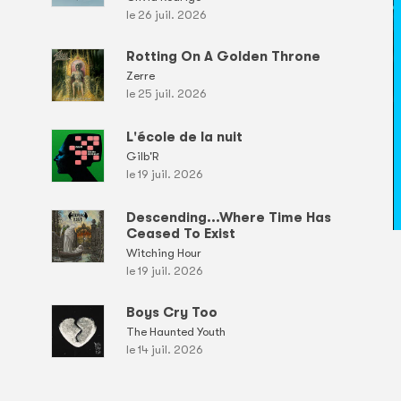
le 26 juil. 2026
Rotting On A Golden Throne
Zerre
le 25 juil. 2026
L'école de la nuit
Gilb'R
le 19 juil. 2026
Descending...Where Time Has
Ceased To Exist
Witching Hour
le 19 juil. 2026
Boys Cry Too
The Haunted Youth
le 14 juil. 2026