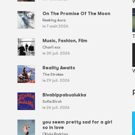
On The Promise Of The Moon
Reeking Aura
le 7 août 2026
T
Music, Fashion, Film
Charli xcx
le 30 juil. 2026
Reality Awaits
W
The Strokes
le 29 juil. 2026
Bivabippabualukka
Sofie Birch
le 26 juil. 2026
you seem pretty sad for a girl
so in love
Olivia Rodrigo