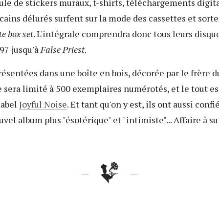
e de stickers muraux, t-shirts, téléchargements digita
cains délurés surfent sur la mode des cassettes et sorten
te box set
. L'intégrale comprendra donc tous leurs disque
997 jusqu'à
False Priest
.
résentées dans une boîte en bois, décorée par le frère d
e sera limité à 500 exemplaires numérotés, et le tout es
label
Joyful Noise
. Et tant qu'on y est, ils ont aussi confi
uvel album plus "ésotérique" et "intimiste"... Affaire à su