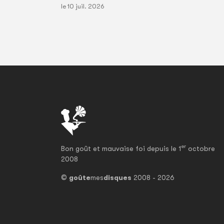
le 10 juil. 2026
er
Bon goût et mauvaise foi depuis le 1
octobre
2008
©
goûte
mes
disques
2008 - 2026