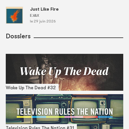
Just Like Fire
E.VAX
le 29 juin 2026
Dossiers
Wake Up The Dead #32
Television Rules The Nation #31