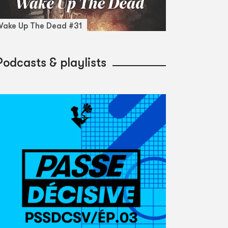
ake Up The Dead #31
Podcasts & playlists