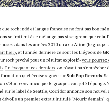
re que rock indé et langue française ne font pas bon mén
ons se frottent à ce mélange pas si saugrenu que cela. D'
choses : dans les années 2010 on a eu
Aline
(le groupe e
ait hier
), et l'année dernière ce sont les Liégeois de
GR
eur rock psyché pour un résultat explosif -
vous pourrez 
is
.
En évoquant ces derniers
, on n'avait pu s'empêcher 
, formation québécoise signée sur
Sub Pop Records
. S
on s'était convaincu que le groupe avait jeté l'éponge. 
né sur le label de Seattle, Corridor annonce son nouvel
n dévoile un premier extrait intitulé "Mourir demain", q