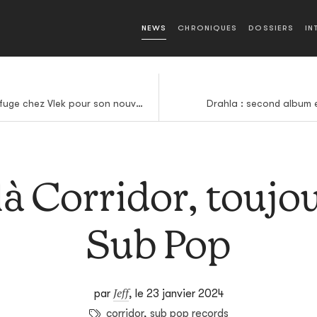
NEWS
CHRONIQUES
DOSSIERS
IN
Peter Van Hoesen trouve refuge chez Vlek pour son nouveau long format
Drahla : second album e
à Corridor, toujo
Sub Pop
Jeff
par
,
le 23 janvier 2024
corridor
,
sub pop records