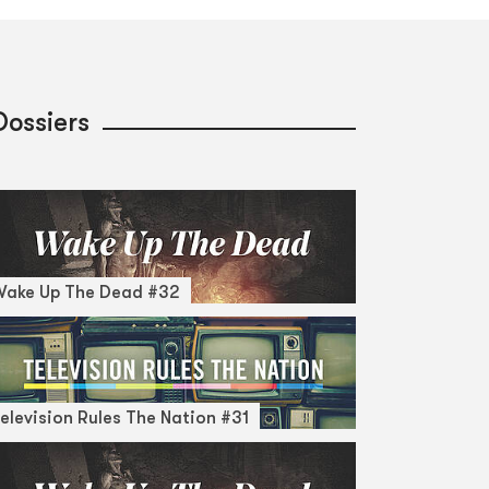
Dossiers
Wake Up The Dead #32
elevision Rules The Nation #31