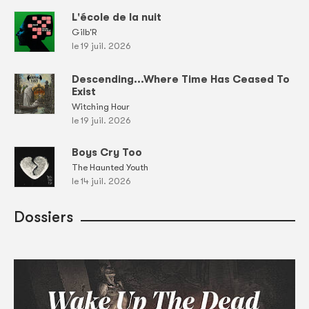
L'école de la nuit
Gilb'R
le 19 juil. 2026
Descending...Where Time Has Ceased To
Exist
Witching Hour
le 19 juil. 2026
Boys Cry Too
The Haunted Youth
le 14 juil. 2026
Dossiers