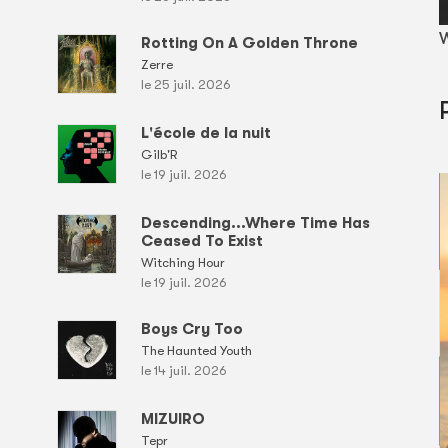
W
Rotting On A Golden Throne
Zerre
le 25 juil. 2026
L'école de la nuit
Gilb'R
le 19 juil. 2026
Descending...Where Time Has
Ceased To Exist
Witching Hour
le 19 juil. 2026
Boys Cry Too
The Haunted Youth
le 14 juil. 2026
MIZUIRO
Tepr