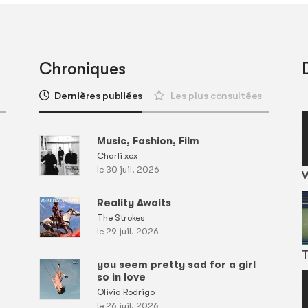
Chroniques
Dernières publiées
Les plus consultées
Music, Fashion, Film
Charli xcx
le 30 juil. 2026
Reality Awaits
The Strokes
le 29 juil. 2026
T
you seem pretty sad for a girl
so in love
Olivia Rodrigo
le 26 juil. 2026