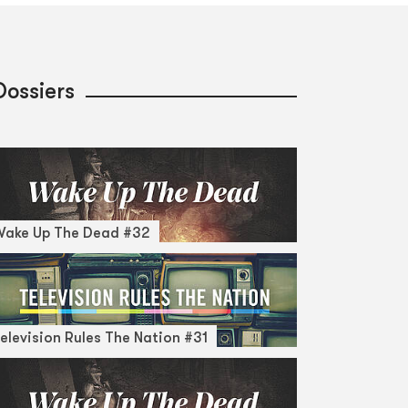
Dossiers
Wake Up The Dead #32
elevision Rules The Nation #31