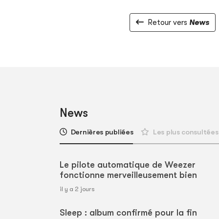
Retour vers
News
News
Dernières publiées
Les plus consultées
Le pilote automatique de Weezer
fonctionne merveilleusement bien
il y a 2 jours
Sleep : album confirmé pour la fin