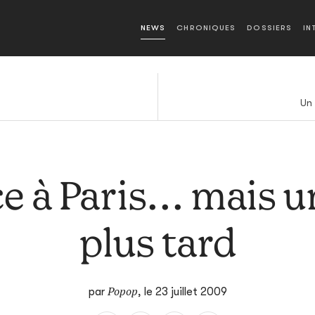
NEWS
CHRONIQUES
DOSSIERS
IN
Un 
e à Paris... mais 
plus tard
Popop
par
,
le 23 juillet 2009