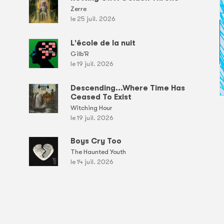
Zerre
le 25 juil. 2026
L'école de la nuit
Gilb'R
le 19 juil. 2026
Descending...Where Time Has
Ceased To Exist
Witching Hour
le 19 juil. 2026
Boys Cry Too
The Haunted Youth
le 14 juil. 2026