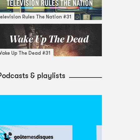
elevision Rules The Nation #31
ake Up The Dead #31
Podcasts & playlists