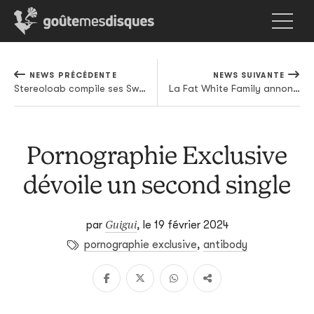
NEWS PRÉCÉDENTE
NEWS SUIVANTE
Stereoloab compile ses Switched On dans un coffret
La Fat White Family annonce une tournée européenne
Pornographie Exclusive
dévoile un second single
Guigui
par
,
le 19 février 2024
pornographie exclusive
,
antibody