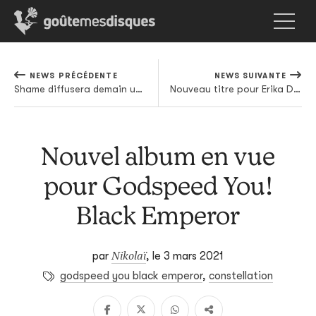
NEWS PRÉCÉDENTE
NEWS SUIVANTE
Shame diffusera demain un objet mélangeant documentaire et live
Nouveau titre pour Erika De Casier, potentielle next big thing du R&B européen
Nouvel album en vue
pour Godspeed You!
Black Emperor
Nikolaï
par
,
le 3 mars 2021
godspeed you black emperor
,
constellation