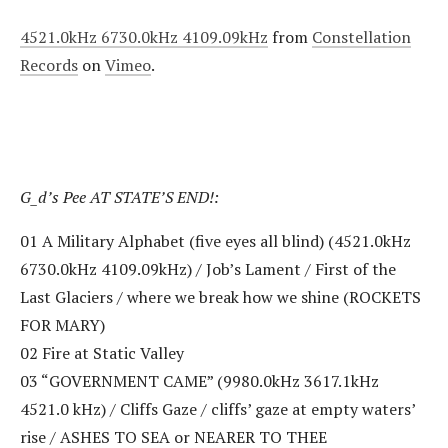
4521.0kHz 6730.0kHz 4109.09kHz
from
Constellation
Records
on
Vimeo
.
G_d’s Pee AT STATE’S END!:
01 A Military Alphabet (five eyes all blind) (4521.0kHz
6730.0kHz 4109.09kHz) / Job’s Lament / First of the
Last Glaciers / where we break how we shine (ROCKETS
FOR MARY)
02 Fire at Static Valley
03 “GOVERNMENT CAME” (9980.0kHz 3617.1kHz
4521.0 kHz) / Cliffs Gaze / cliffs’ gaze at empty waters’
rise / ASHES TO SEA or NEARER TO THEE